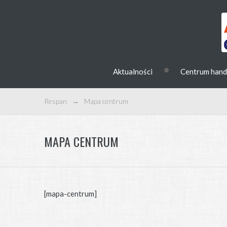
•
Aktualności
Centrum han
Respan
→
Mapa centrum
MAPA CENTRUM
[mapa-centrum]