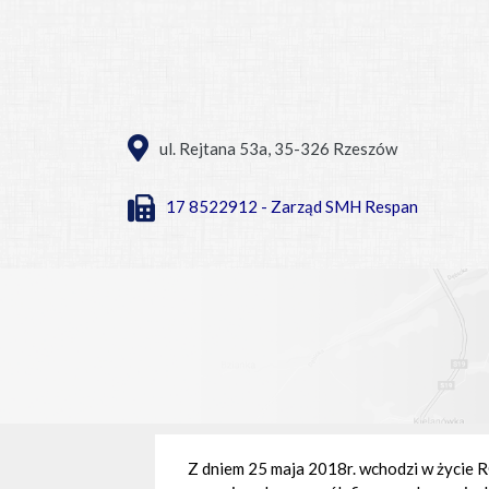
ul. Rejtana 53a, 35-326 Rzeszów
17 8522912 - Zarząd SMH Respan
Z dniem 25 maja 2018r. wchodzi w życ