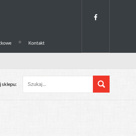
•
ytkowe
Kontakt
 sklepu: