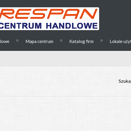
•
•
•
dlowe
Mapa centrum
Katalog firm
Lokale uż
Szukaj