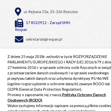
ul. Rejtana 53a, 35-326 Rzeszów
17 8522912 - Zarząd SMH
Respan
sekretariat@respan.pl
Centrum Handlowe Respan
Z dniem 25 maja 2018r. wchodzi w życie ROZPORZĄDZENIE
PARLAMENTU EUROPEJSKIEGO I RADY (UE) 2016/679 z dni
Pon. - pt. 9:00 – 18:00,
27 kwietnia 2016 r. w sprawie ochrony osób fizycznych w związ
Sob. 9:00 - 15:00
z przetwarzaniem danych osobowych i w sprawie swobodnego
przepływu takich danych oraz uchylenia dyrektywy 95/46/WE
(ogólne rozporządzenie o ochronie danych) zwanym RODO lub
GDPR (General Data Protection Regulation).
Prosimy o zapoznanie się z naszą
Polityką Ochrony Danych
Osobowych (RODO)
.
Wykorzystujemy informacje zapisane za pomocą plików cookie