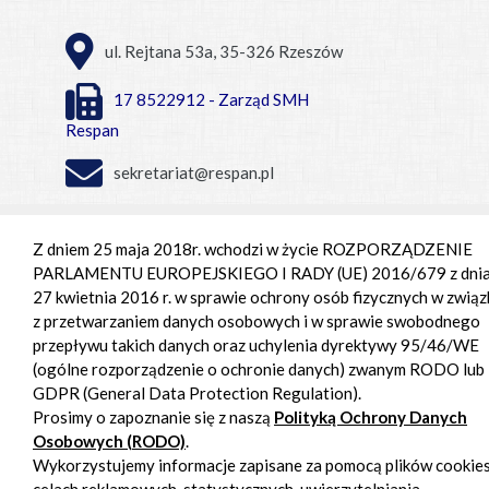
ul. Rejtana 53a, 35-326 Rzeszów
17 8522912 - Zarząd SMH
Respan
sekretariat@respan.pl
Centrum Handlowe Respan
Z dniem 25 maja 2018r. wchodzi w życie ROZPORZĄDZENIE
PARLAMENTU EUROPEJSKIEGO I RADY (UE) 2016/679 z dni
Pon. - pt. 9:00 – 18:00,
27 kwietnia 2016 r. w sprawie ochrony osób fizycznych w związ
Sob. 9:00 - 15:00
z przetwarzaniem danych osobowych i w sprawie swobodnego
przepływu takich danych oraz uchylenia dyrektywy 95/46/WE
(ogólne rozporządzenie o ochronie danych) zwanym RODO lub
GDPR (General Data Protection Regulation).
Prosimy o zapoznanie się z naszą
Polityką Ochrony Danych
Osobowych (RODO)
.
Wykorzystujemy informacje zapisane za pomocą plików cookie