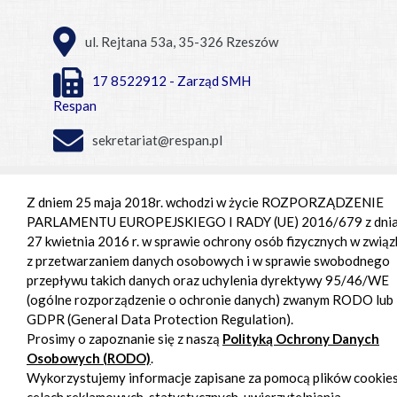
ul. Rejtana 53a, 35-326 Rzeszów
17 8522912 - Zarząd SMH
Respan
sekretariat@respan.pl
Centrum Handlowe Respan
Z dniem 25 maja 2018r. wchodzi w życie ROZPORZĄDZENIE
PARLAMENTU EUROPEJSKIEGO I RADY (UE) 2016/679 z dni
Pon. - pt. 9:00 – 18:00,
27 kwietnia 2016 r. w sprawie ochrony osób fizycznych w związ
Sob. 9:00 - 15:00
z przetwarzaniem danych osobowych i w sprawie swobodnego
przepływu takich danych oraz uchylenia dyrektywy 95/46/WE
(ogólne rozporządzenie o ochronie danych) zwanym RODO lub
GDPR (General Data Protection Regulation).
Prosimy o zapoznanie się z naszą
Polityką Ochrony Danych
Osobowych (RODO)
.
Wykorzystujemy informacje zapisane za pomocą plików cookie