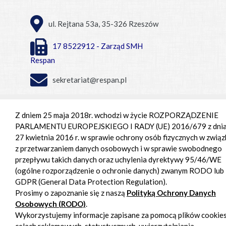
ul. Rejtana 53a, 35-326 Rzeszów
17 8522912 - Zarząd SMH
Respan
sekretariat@respan.pl
Centrum Handlowe Respan
Z dniem 25 maja 2018r. wchodzi w życie ROZPORZĄDZENIE
PARLAMENTU EUROPEJSKIEGO I RADY (UE) 2016/679 z dni
Pon. - pt. 9:00 – 18:00,
27 kwietnia 2016 r. w sprawie ochrony osób fizycznych w związ
Sob. 9:00 - 15:00
z przetwarzaniem danych osobowych i w sprawie swobodnego
przepływu takich danych oraz uchylenia dyrektywy 95/46/WE
(ogólne rozporządzenie o ochronie danych) zwanym RODO lub
GDPR (General Data Protection Regulation).
Prosimy o zapoznanie się z naszą
Polityką Ochrony Danych
Osobowych (RODO)
.
Wykorzystujemy informacje zapisane za pomocą plików cookie