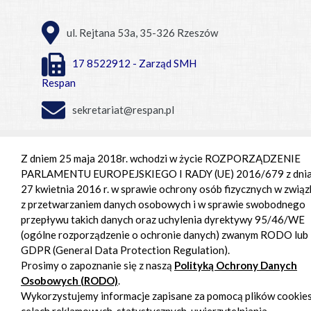
ul. Rejtana 53a, 35-326 Rzeszów
17 8522912 - Zarząd SMH
Respan
sekretariat@respan.pl
Centrum Handlowe Respan
Z dniem 25 maja 2018r. wchodzi w życie ROZPORZĄDZENIE
PARLAMENTU EUROPEJSKIEGO I RADY (UE) 2016/679 z dni
Pon. - pt. 9:00 – 18:00,
27 kwietnia 2016 r. w sprawie ochrony osób fizycznych w związ
Sob. 9:00 - 15:00
z przetwarzaniem danych osobowych i w sprawie swobodnego
przepływu takich danych oraz uchylenia dyrektywy 95/46/WE
(ogólne rozporządzenie o ochronie danych) zwanym RODO lub
GDPR (General Data Protection Regulation).
Prosimy o zapoznanie się z naszą
Polityką Ochrony Danych
Osobowych (RODO)
.
Wykorzystujemy informacje zapisane za pomocą plików cookie