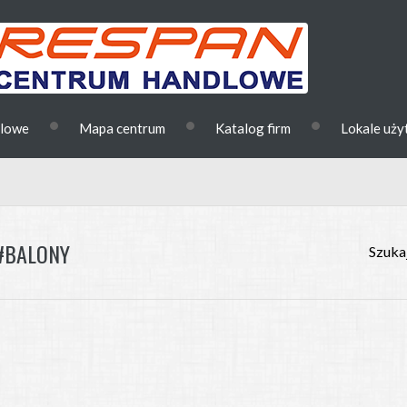
•
•
•
dlowe
Mapa centrum
Katalog firm
Lokale uż
 #BALONY
Szukaj