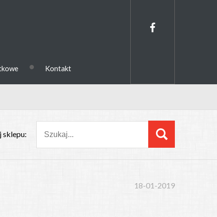
•
ytkowe
Kontakt
 sklepu:
18-01-2019