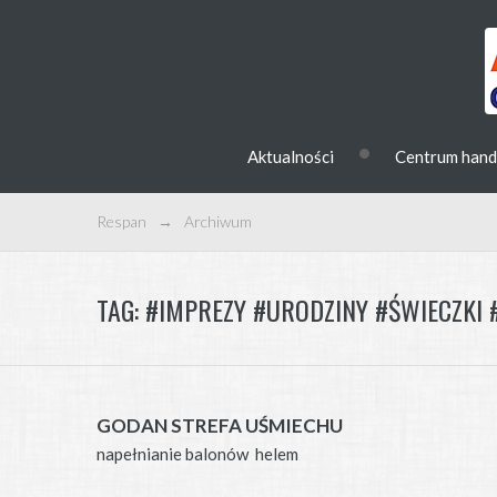
•
Aktualności
Centrum han
Respan
→
Archiwum
TAG:
#IMPREZY #URODZINY #ŚWIECZKI
GODAN STREFA UŚMIECHU
napełnianie balonów helem