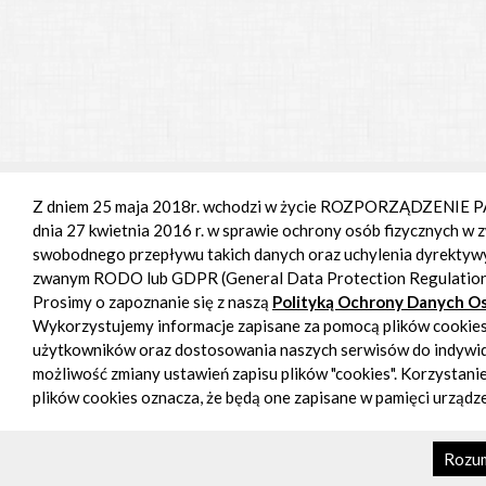
Z dniem 25 maja 2018r. wchodzi w życie ROZPORZĄDZENIE
dnia 27 kwietnia 2016 r. w sprawie ochrony osób fizycznych w
swobodnego przepływu takich danych oraz uchylenia dyrektyw
zwanym RODO lub GDPR (General Data Protection Regulation
Prosimy o zapoznanie się z naszą
Polityką Ochrony Danych 
Wykorzystujemy informacje zapisane za pomocą plików cookies 
użytkowników oraz dostosowania naszych serwisów do indywid
możliwość zmiany ustawień zapisu plików "cookies". Korzystan
plików cookies oznacza, że będą one zapisane w pamięci urządz
Rozu