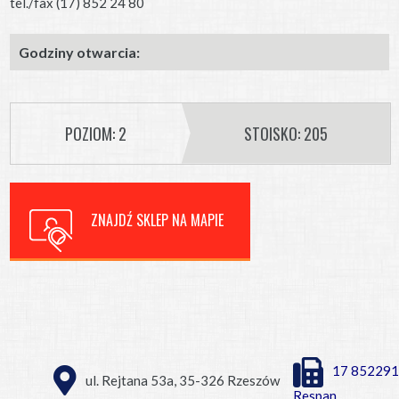
tel./fax (17) 852 24 80
Godziny otwarcia:
POZIOM: 2
STOISKO: 205
ZNAJDŹ SKLEP NA MAPIE
17 852291
ul. Rejtana 53a, 35-326 Rzeszów
Respan