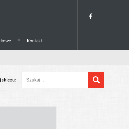
•
ytkowe
Kontakt
 sklepu: