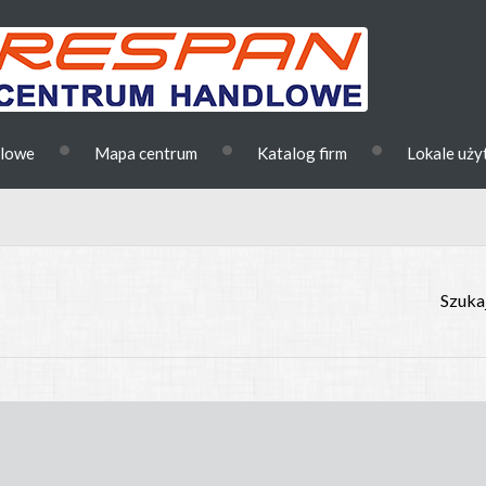
•
•
•
dlowe
Mapa centrum
Katalog firm
Lokale uż
Szukaj