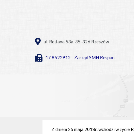
ul. Rejtana 53a, 35-326 Rzeszów
17 8522912 - Zarząd SMH Respan
Z dniem 25 maja 2018r. wchodzi w życ