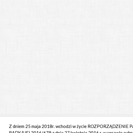
Z dniem 25 maja 2018r. wchodzi w życie ROZPORZĄDZENI
RADY (UE) 2016/679 z dnia 27 kwietnia 2016 r. w sprawie ochr