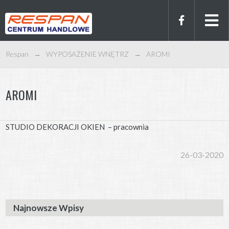
Respan
→
WYPOSAŻENIE WNĘTRZ
→
AROMI
AROMI
STUDIO DEKORACJI OKIEN – pracownia
26-03-2020
Najnowsze Wpisy