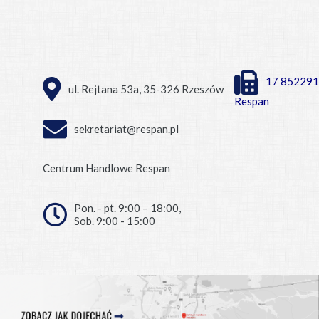
17 852291
ul. Rejtana 53a, 35-326 Rzeszów
Respan
sekretariat@respan.pl
Centrum Handlowe Respan
Pon. - pt. 9:00 – 18:00,
Sob. 9:00 - 15:00