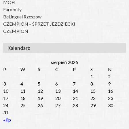
MOFI
Eurobuty
BeLingual Rzeszow
CZEMPION – SPRZET JEZDZIECKI
CZEMPION
Kalendarz
sierpień 2026
P
W
Ś
C
P
S
N
1
2
3
4
5
6
7
8
9
10
11
12
13
14
15
16
17
18
19
20
21
22
23
24
25
26
27
28
29
30
31
« lip