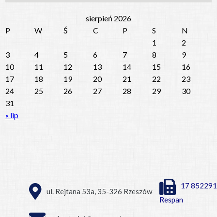
sierpień 2026
P
W
Ś
C
P
S
N
1
2
3
4
5
6
7
8
9
10
11
12
13
14
15
16
17
18
19
20
21
22
23
24
25
26
27
28
29
30
31
« lip
17 852291
ul. Rejtana 53a, 35-326 Rzeszów
Respan