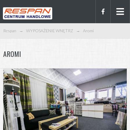
Respan
→
WYPOSAŻENIE WNĘTRZ
→
Aromi
AROMI