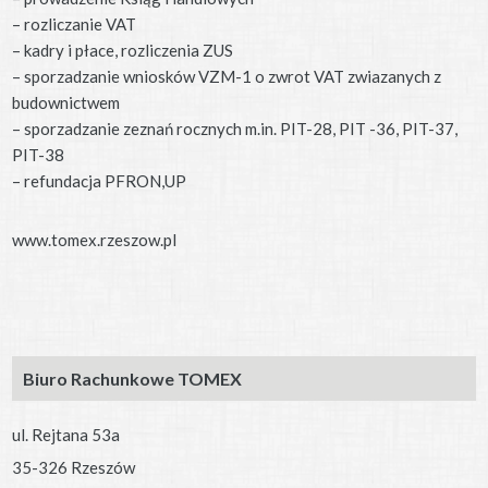
– rozliczanie VAT
– kadry i płace, rozliczenia ZUS
– sporzadzanie wniosków VZM-1 o zwrot VAT zwiazanych z
budownictwem
– sporzadzanie zeznań rocznych m.in. PIT-28, PIT -36, PIT-37,
PIT-38
– refundacja PFRON,UP
www.tomex.rzeszow.pl
Biuro Rachunkowe TOMEX
ul. Rejtana 53a
35-326 Rzeszów