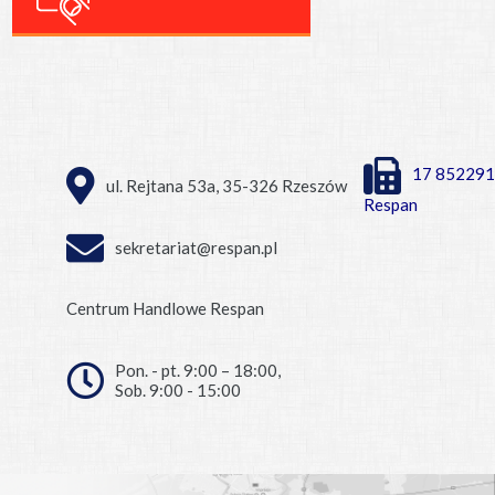
17 852291
ul. Rejtana 53a, 35-326 Rzeszów
Respan
sekretariat@respan.pl
Centrum Handlowe Respan
Pon. - pt. 9:00 – 18:00,
Sob. 9:00 - 15:00