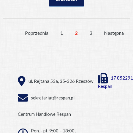
Poprzednia
1
2
3
Następna
17 852291
ul. Rejtana 53a, 35-326 Rzeszów
Respan
sekretariat@respan.pl
Centrum Handlowe Respan
Pon. - pt. 9:00 – 18:00,