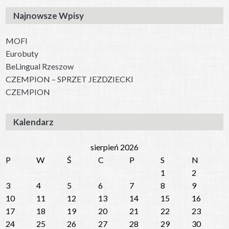
Najnowsze Wpisy
MOFI
Eurobuty
BeLingual Rzeszow
CZEMPION – SPRZET JEZDZIECKI
CZEMPION
Kalendarz
sierpień 2026
P
W
Ś
C
P
S
N
1
2
3
4
5
6
7
8
9
10
11
12
13
14
15
16
17
18
19
20
21
22
23
24
25
26
27
28
29
30