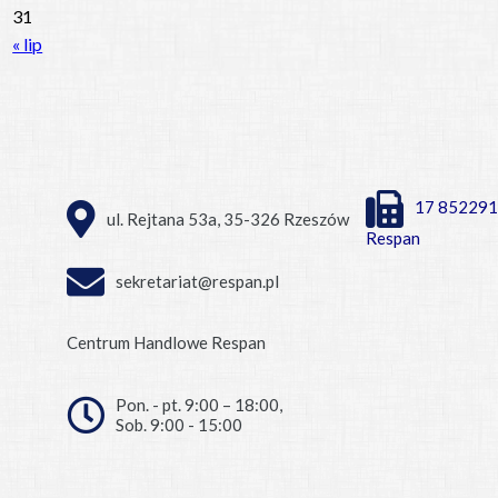
31
« lip
17 852291
ul. Rejtana 53a, 35-326 Rzeszów
Respan
sekretariat@respan.pl
Centrum Handlowe Respan
Pon. - pt. 9:00 – 18:00,
Sob. 9:00 - 15:00