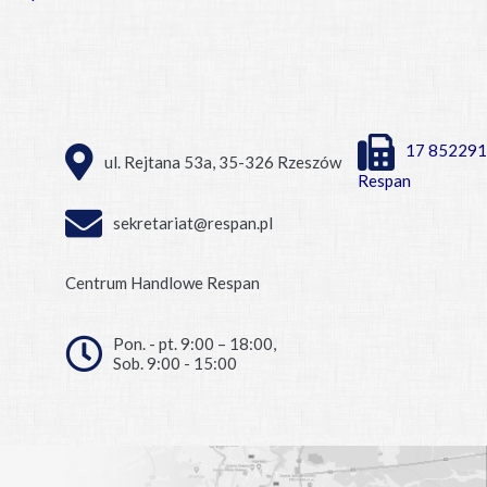
17 852291
ul. Rejtana 53a, 35-326 Rzeszów
Respan
sekretariat@respan.pl
Centrum Handlowe Respan
Pon. - pt. 9:00 – 18:00,
Sob. 9:00 - 15:00