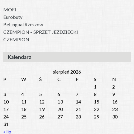
MOFI
Eurobuty
BeLingual Rzeszow
CZEMPION – SPRZET JEZDZIECKI
CZEMPION
Kalendarz
sierpień 2026
P
W
Ś
C
P
S
N
1
2
3
4
5
6
7
8
9
10
11
12
13
14
15
16
17
18
19
20
21
22
23
24
25
26
27
28
29
30
31
« lip