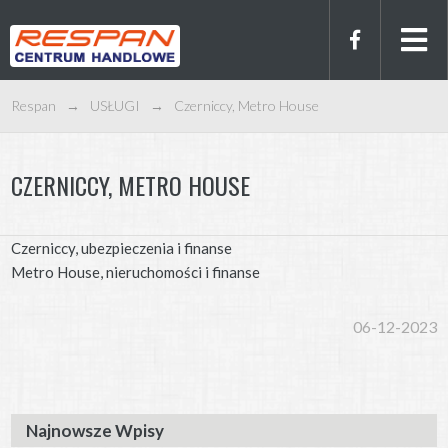
Respan
→
USŁUGI
→
Czerniccy, Metro House
CZERNICCY, METRO HOUSE
Czerniccy, ubezpieczenia i finanse
Metro House, nieruchomości i finanse
06-12-2023
Najnowsze Wpisy