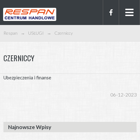
Respan
→
USŁUGI
→
Czerniccy
CZERNICCY
Ubezpieczenia i finanse
06-12-2023
Najnowsze Wpisy