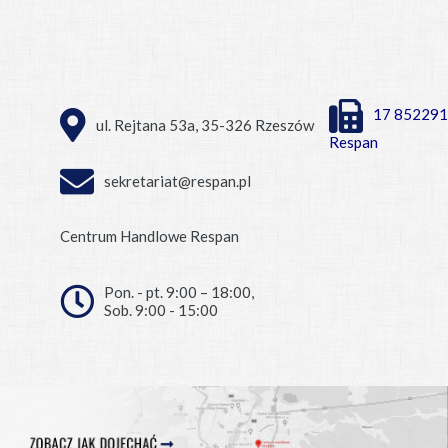
17 852291
ul. Rejtana 53a, 35-326 Rzeszów
Respan
sekretariat@respan.pl
Centrum Handlowe Respan
Pon. - pt. 9:00 – 18:00,
Sob. 9:00 - 15:00