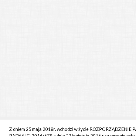
Z dniem 25 maja 2018r. wchodzi w życie ROZPORZĄDZENI
RADY (UE) 2016/679 z dnia 27 kwietnia 2016 r. w sprawie ochr