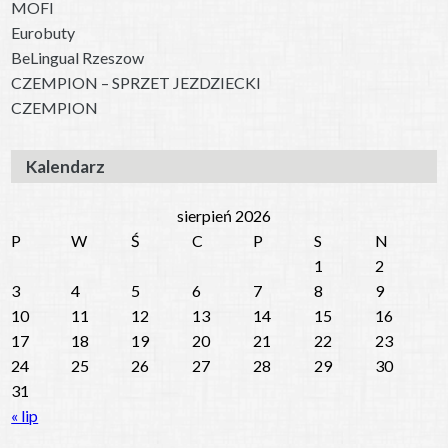
MOFI
Eurobuty
BeLingual Rzeszow
CZEMPION – SPRZET JEZDZIECKI
CZEMPION
Kalendarz
sierpień 2026
P
W
Ś
C
P
S
N
1
2
3
4
5
6
7
8
9
10
11
12
13
14
15
16
17
18
19
20
21
22
23
24
25
26
27
28
29
30
31
« lip