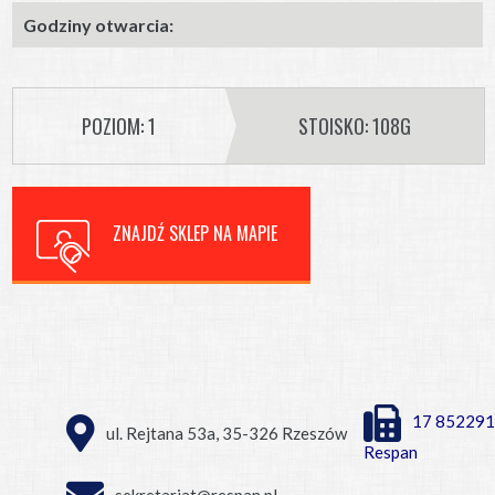
Godziny otwarcia:
POZIOM: 1
STOISKO: 108G
ZNAJDŹ SKLEP NA MAPIE
17 852291
ul. Rejtana 53a, 35-326 Rzeszów
Respan
sekretariat@respan.pl