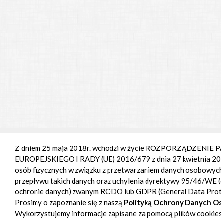
Z dniem 25 maja 2018r. wchodzi w życie ROZPORZĄDZENI
EUROPEJSKIEGO I RADY (UE) 2016/679 z dnia 27 kwietnia 201
osób fizycznych w związku z przetwarzaniem danych osobowyc
przepływu takich danych oraz uchylenia dyrektywy 95/46/WE 
ochronie danych) zwanym RODO lub GDPR (General Data Prote
Prosimy o zapoznanie się z naszą
Polityką Ochrony Danych 
Wykorzystujemy informacje zapisane za pomocą plików cookies