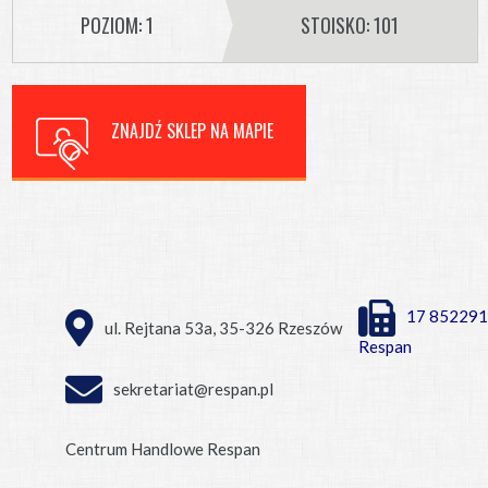
POZIOM: 1
STOISKO: 101
ZNAJDŹ SKLEP NA MAPIE
17 852291
ul. Rejtana 53a, 35-326 Rzeszów
Respan
sekretariat@respan.pl
Centrum Handlowe Respan