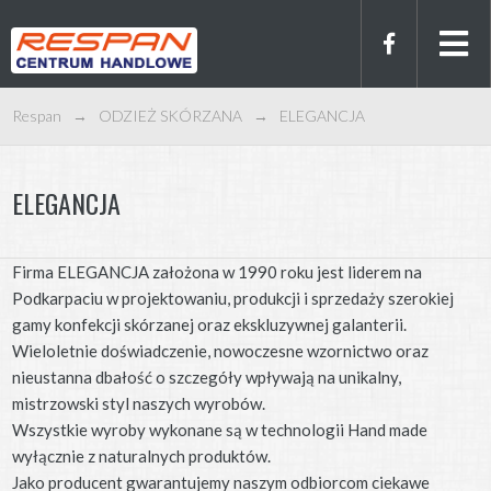
Respan
→
ODZIEŻ SKÓRZANA
→
ELEGANCJA
ELEGANCJA
Firma ELEGANCJA założona w 1990 roku jest liderem na
Podkarpaciu w projektowaniu, produkcji i sprzedaży szerokiej
gamy konfekcji skórzanej oraz ekskluzywnej galanterii.
Wieloletnie doświadczenie, nowoczesne wzornictwo oraz
nieustanna dbałość o szczegóły wpływają na unikalny,
mistrzowski styl naszych wyrobów.
Wszystkie wyroby wykonane są w technologii Hand made
wyłącznie z naturalnych produktów.
Jako producent gwarantujemy naszym odbiorcom ciekawe