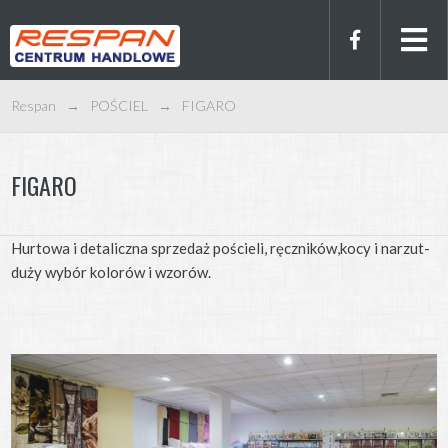
Respan
→
POŚCIEL
→
FIGARO
FIGARO
Hurtowa i detaliczna sprzedaż pościeli, ręczników,kocy i narzut-
duży wybór kolorów i wzorów.