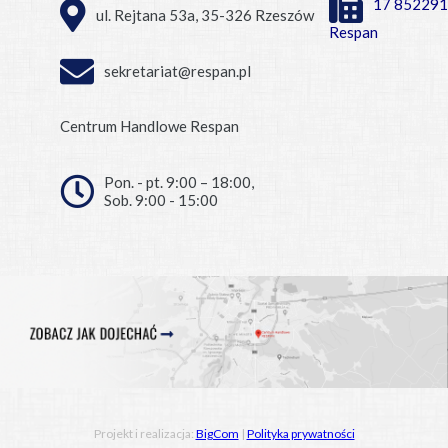
17 852291
ul. Rejtana 53a, 35-326 Rzeszów
Respan
sekretariat@respan.pl
Centrum Handlowe Respan
Pon. - pt. 9:00 – 18:00,
Sob. 9:00 - 15:00
Projekt i realizacja:
BigCom
|
Polityka prywatności