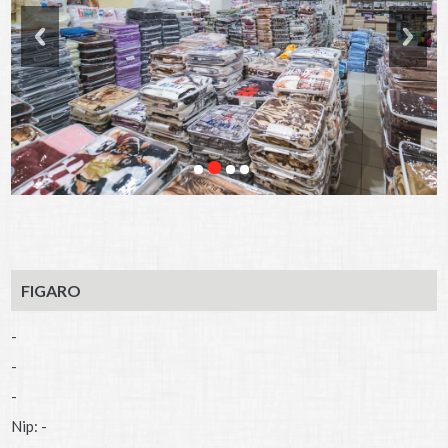
FIGARO
-
-
-
Nip: -