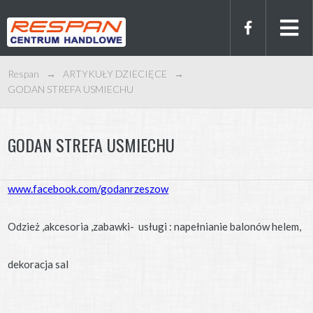
Respan
→
ARTYKUŁY DZIECIĘCE
→
GODAN STREFA USMIECHU
GODAN STREFA USMIECHU
www.facebook.com/godanrzeszow
Odzież ,akcesoria ,zabawki- usługi : napełnianie balonów helem,
dekoracja sal