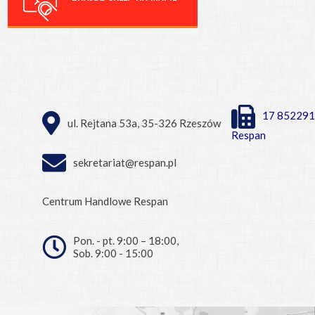
17 852291
ul. Rejtana 53a, 35-326 Rzeszów
Respan
sekretariat@respan.pl
Centrum Handlowe Respan
Pon. - pt. 9:00 – 18:00,
Sob. 9:00 - 15:00