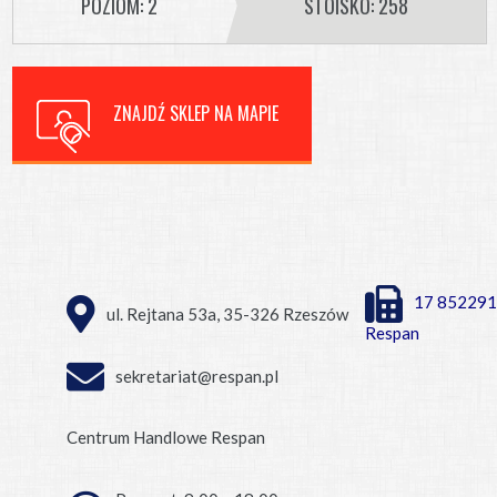
POZIOM: 2
STOISKO: 258
ZNAJDŹ SKLEP NA MAPIE
17 852291
ul. Rejtana 53a, 35-326 Rzeszów
Respan
sekretariat@respan.pl
Centrum Handlowe Respan