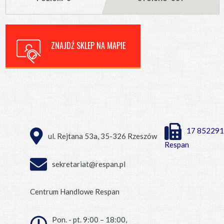
ZNAJDŹ SKLEP NA MAPIE
17 852291
ul. Rejtana 53a, 35-326 Rzeszów
Respan
sekretariat@respan.pl
Centrum Handlowe Respan
Pon. - pt. 9:00 – 18:00,