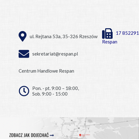
17 852291
ul. Rejtana 53a, 35-326 Rzeszów
Respan
sekretariat@respan.pl
Centrum Handlowe Respan
Pon. - pt. 9:00 – 18:00,
Sob. 9:00 - 15:00