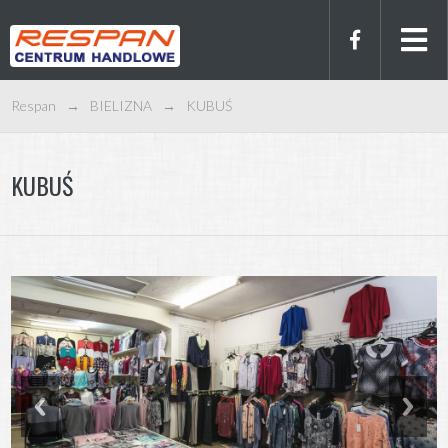
Respan
→
BIELIZNA
→
KUBUŚ
KUBUŚ