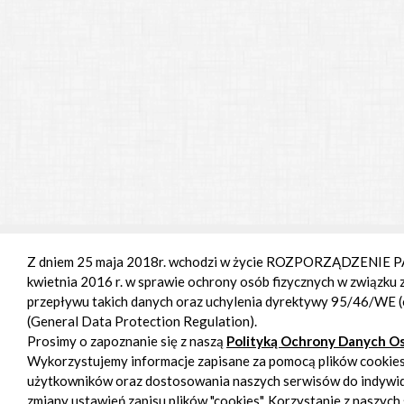
Z dniem 25 maja 2018r. wchodzi w życie ROZPORZĄDZENIE
kwietnia 2016 r. w sprawie ochrony osób fizycznych w związk
przepływu takich danych oraz uchylenia dyrektywy 95/46/WE
(General Data Protection Regulation).
Prosimy o zapoznanie się z naszą
Polityką Ochrony Danych 
Wykorzystujemy informacje zapisane za pomocą plików cookies 
użytkowników oraz dostosowania naszych serwisów do indywid
zmiany ustawień zapisu plików "cookies". Korzystanie z naszyc