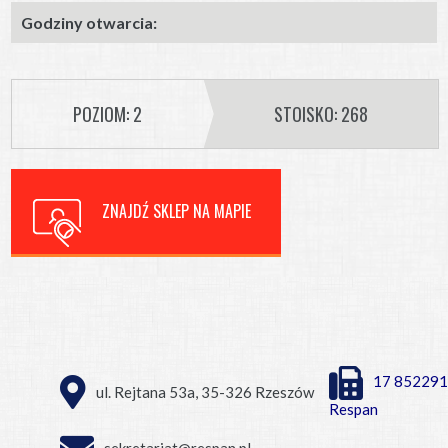
Godziny otwarcia:
POZIOM: 2
STOISKO: 268
ZNAJDŹ SKLEP NA MAPIE
17 852291
ul. Rejtana 53a, 35-326 Rzeszów
Respan
sekretariat@respan.pl