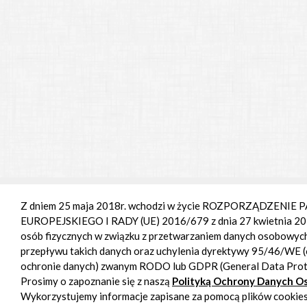
Z dniem 25 maja 2018r. wchodzi w życie ROZPORZĄDZENI
EUROPEJSKIEGO I RADY (UE) 2016/679 z dnia 27 kwietnia 201
osób fizycznych w związku z przetwarzaniem danych osobowyc
przepływu takich danych oraz uchylenia dyrektywy 95/46/WE 
ochronie danych) zwanym RODO lub GDPR (General Data Prote
Prosimy o zapoznanie się z naszą
Polityką Ochrony Danych 
Wykorzystujemy informacje zapisane za pomocą plików cookies