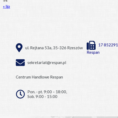
« lip
17 852291
ul. Rejtana 53a, 35-326 Rzeszów
Respan
sekretariat@respan.pl
Centrum Handlowe Respan
Pon. - pt. 9:00 – 18:00,
Sob. 9:00 - 15:00