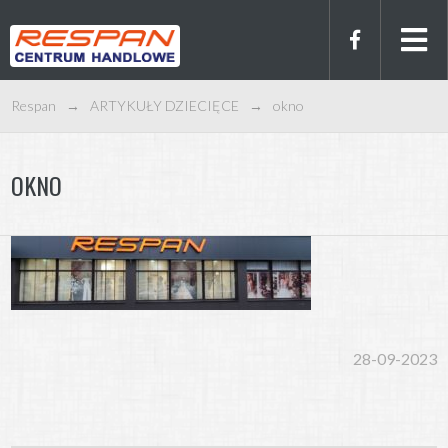
Respan
→
ARTYKUŁY DZIECIĘCE
→
okno
OKNO
28-09-2023