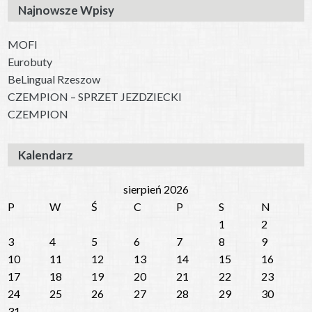
Najnowsze Wpisy
MOFI
Eurobuty
BeLingual Rzeszow
CZEMPION – SPRZET JEZDZIECKI
CZEMPION
Kalendarz
sierpień 2026
P
W
Ś
C
P
S
N
1
2
3
4
5
6
7
8
9
10
11
12
13
14
15
16
17
18
19
20
21
22
23
24
25
26
27
28
29
30
31