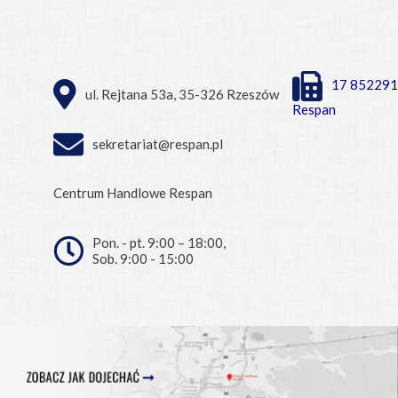
17 852291
ul. Rejtana 53a, 35-326 Rzeszów
Respan
sekretariat@respan.pl
Centrum Handlowe Respan
Pon. - pt. 9:00 – 18:00,
Sob. 9:00 - 15:00