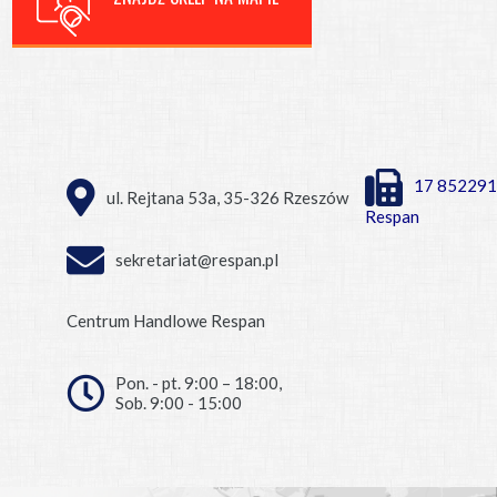
17 852291
ul. Rejtana 53a, 35-326 Rzeszów
Respan
sekretariat@respan.pl
Centrum Handlowe Respan
Pon. - pt. 9:00 – 18:00,
Sob. 9:00 - 15:00