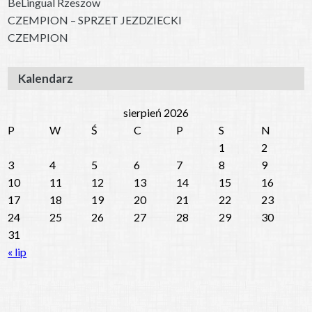
BeLingual Rzeszow
CZEMPION – SPRZET JEZDZIECKI
CZEMPION
Kalendarz
sierpień 2026
P
W
Ś
C
P
S
N
1
2
3
4
5
6
7
8
9
10
11
12
13
14
15
16
17
18
19
20
21
22
23
24
25
26
27
28
29
30
31
« lip