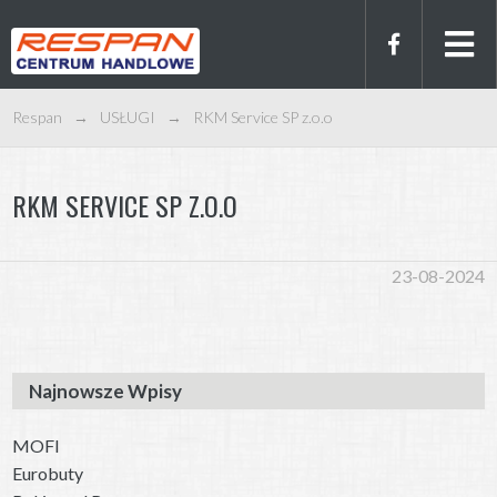
Respan
→
USŁUGI
→
RKM Service SP z.o.o
RKM SERVICE SP Z.O.O
23-08-2024
Najnowsze Wpisy
MOFI
Eurobuty