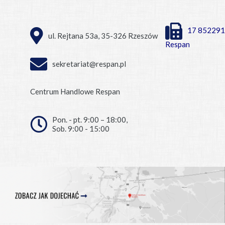
17 852291
ul. Rejtana 53a, 35-326 Rzeszów
Respan
sekretariat@respan.pl
Centrum Handlowe Respan
Pon. - pt. 9:00 – 18:00,
Sob. 9:00 - 15:00