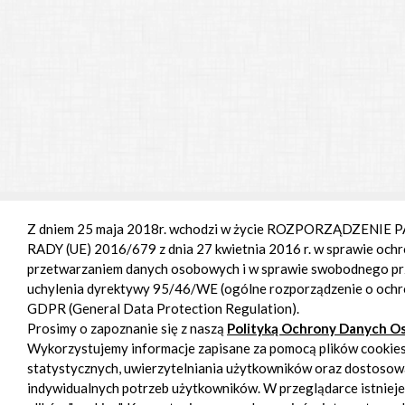
Z dniem 25 maja 2018r. wchodzi w życie ROZPORZĄDZENI
RADY (UE) 2016/679 z dnia 27 kwietnia 2016 r. w sprawie ochr
przetwarzaniem danych osobowych i w sprawie swobodnego prz
uchylenia dyrektywy 95/46/WE (ogólne rozporządzenie o och
GDPR (General Data Protection Regulation).
Prosimy o zapoznanie się z naszą
Polityką Ochrony Danych 
Wykorzystujemy informacje zapisane za pomocą plików cookies
statystycznych, uwierzytelniania użytkowników oraz dostosow
indywidualnych potrzeb użytkowników. W przeglądarce istnieje