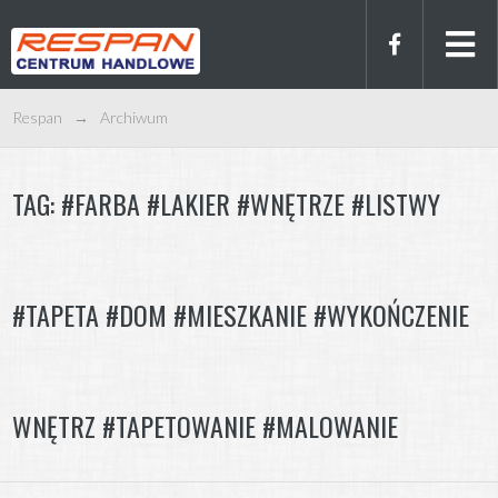
Respan
→
Archiwum
TAG:
#FARBA #LAKIER #WNĘTRZE #LISTWY
#TAPETA #DOM #MIESZKANIE #WYKOŃCZENIE
WNĘTRZ #TAPETOWANIE #MALOWANIE