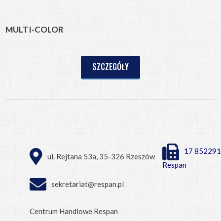
MULTI-COLOR
SZCZEGÓŁY
17 852291
ul. Rejtana 53a, 35-326 Rzeszów
Respan
sekretariat@respan.pl
Centrum Handlowe Respan