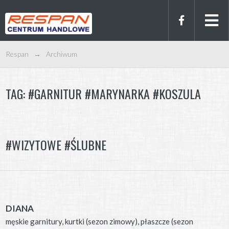
Respan
→
Archiwum
TAG:
#GARNITUR #MARYNARKA #KOSZULA
#WIZYTOWE #ŚLUBNE
DIANA
męskie garnitury, kurtki (sezon zimowy), płaszcze (sezon