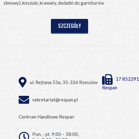
zimowy), koszule, krawaty, dodatki do garniturów
SZCZEGÓŁY
17 852291
ul. Rejtana 53a, 35-326 Rzeszów
Respan
sekretariat@respan.pl
Centrum Handlowe Respan
Pon. - pt. 9:00 – 18:00,