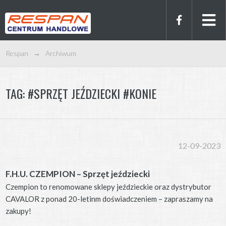
Respan
→
Archiwum
TAG:
#SPRZĘT JEŹDZIECKI #KONIE
12-09-2023
F.H.U. CZEMPION – Sprzęt jeździecki
Czempion to renomowane sklepy jeździeckie oraz dystrybutor
CAVALOR z ponad 20-letinm doświadczeniem – zapraszamy na
zakupy!