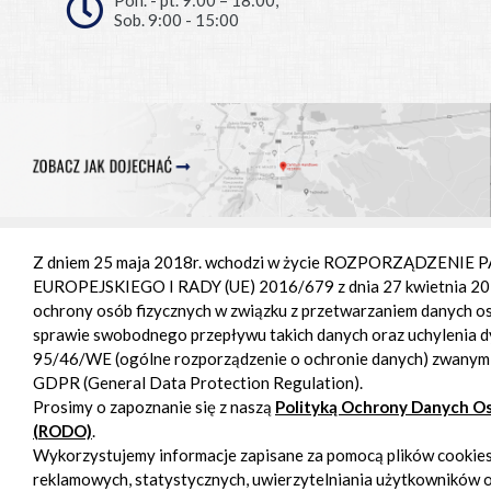
Sob. 9:00 - 15:00
Z dniem 25 maja 2018r. wchodzi w życie ROZPORZĄDZENI
Projekt i realizacja:
BigCom
|
Polityka prywatności
EUROPEJSKIEGO I RADY (UE) 2016/679 z dnia 27 kwietnia 201
ochrony osób fizycznych w związku z przetwarzaniem danych o
sprawie swobodnego przepływu takich danych oraz uchylenia 
95/46/WE (ogólne rozporządzenie o ochronie danych) zwany
GDPR (General Data Protection Regulation).
Prosimy o zapoznanie się z naszą
Polityką Ochrony Danych 
(RODO)
.
Wykorzystujemy informacje zapisane za pomocą plików cookies
reklamowych, statystycznych, uwierzytelniania użytkowników 