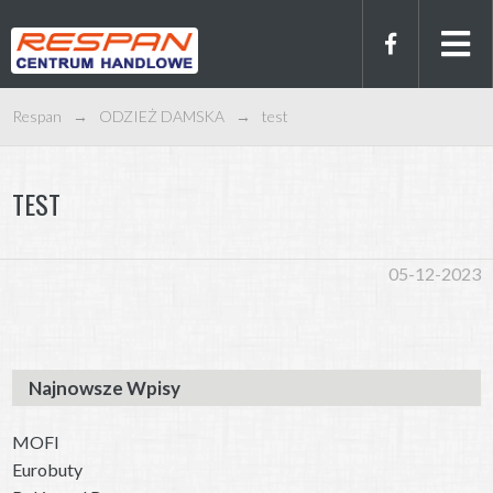
Respan
→
ODZIEŻ DAMSKA
→
test
TEST
05-12-2023
Najnowsze Wpisy
MOFI
Eurobuty