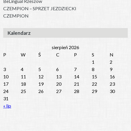
BeLingual Rzeszow
CZEMPION – SPRZET JEZDZIECKI
CZEMPION
Kalendarz
sierpień 2026
P
W
Ś
C
P
S
N
1
2
3
4
5
6
7
8
9
10
11
12
13
14
15
16
17
18
19
20
21
22
23
24
25
26
27
28
29
30
31
« lip