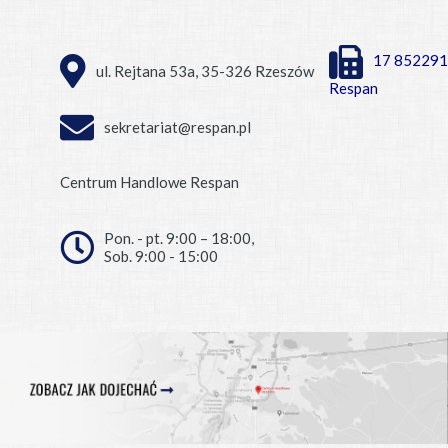
17 852291
ul. Rejtana 53a, 35-326 Rzeszów
Respan
sekretariat@respan.pl
Centrum Handlowe Respan
Pon. - pt. 9:00 – 18:00,
Sob. 9:00 - 15:00