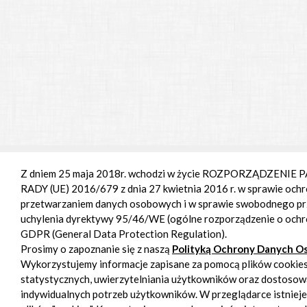
Z dniem 25 maja 2018r. wchodzi w życie ROZPORZĄDZENI
RADY (UE) 2016/679 z dnia 27 kwietnia 2016 r. w sprawie ochr
przetwarzaniem danych osobowych i w sprawie swobodnego prz
uchylenia dyrektywy 95/46/WE (ogólne rozporządzenie o och
GDPR (General Data Protection Regulation).
Prosimy o zapoznanie się z naszą
Polityką Ochrony Danych 
Wykorzystujemy informacje zapisane za pomocą plików cookies
statystycznych, uwierzytelniania użytkowników oraz dostosow
indywidualnych potrzeb użytkowników. W przeglądarce istnieje