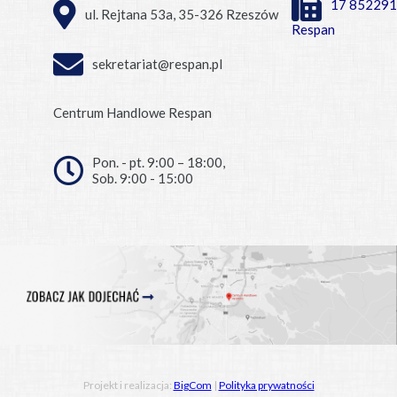
17 852291
ul. Rejtana 53a, 35-326 Rzeszów
Respan
sekretariat@respan.pl
Centrum Handlowe Respan
Pon. - pt. 9:00 – 18:00,
Sob. 9:00 - 15:00
Projekt i realizacja:
BigCom
|
Polityka prywatności