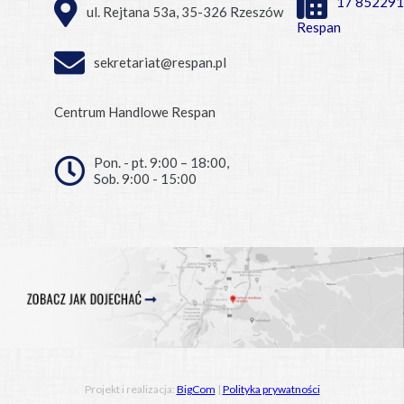
17 852291
ul. Rejtana 53a, 35-326 Rzeszów
Respan
sekretariat@respan.pl
Centrum Handlowe Respan
Pon. - pt. 9:00 – 18:00,
Sob. 9:00 - 15:00
Projekt i realizacja:
BigCom
|
Polityka prywatności