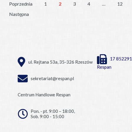
Poprzednia
1
2
3
4
…
12
Następna
17 852291
ul. Rejtana 53a, 35-326 Rzeszów
Respan
sekretariat@respan.pl
Centrum Handlowe Respan
Pon. - pt. 9:00 – 18:00,
Sob. 9:00 - 15:00