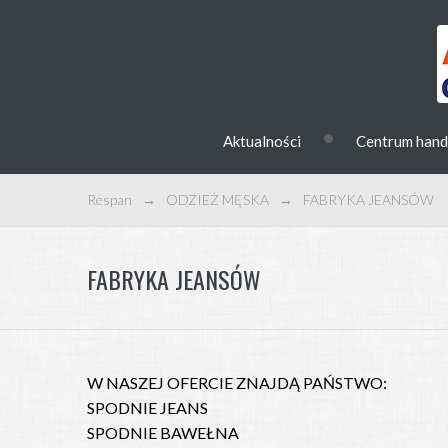
•
Aktualności
Centrum han
Respan
→
ODZIEŻ MĘSKA
→
FABRYKA JEANSÓW
FABRYKA JEANSÓW
W NASZEJ OFERCIE ZNAJDĄ PAŃSTWO:
SPODNIE JEANS
SPODNIE BAWEŁNA