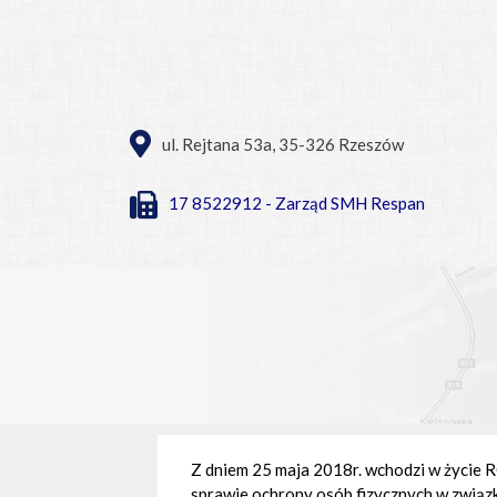
ul. Rejtana 53a, 35-326 Rzeszów
17 8522912 - Zarząd SMH Respan
Z dniem 25 maja 2018r. wchodzi w życ
sprawie ochrony osób fizycznych w związ