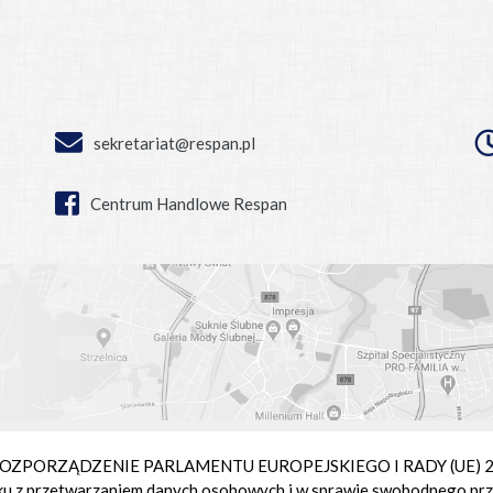
sekretariat@respan.pl
Centrum Handlowe Respan
ie ROZPORZĄDZENIE PARLAMENTU EUROPEJSKIEGO I RADY (UE) 2016
ku z przetwarzaniem danych osobowych i w sprawie swobodnego prz