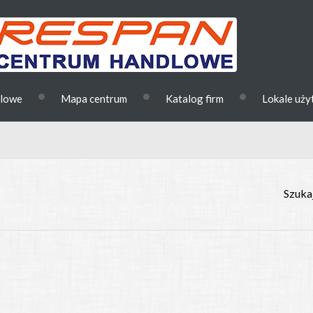
•
•
•
dlowe
Mapa centrum
Katalog firm
Lokale uż
Szukaj