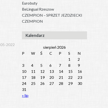
Eurobuty
BeLingual Rzeszow
CZEMPION – SPRZET JEZDZIECKI
CZEMPION
Kalendarz
-05-2022
sierpień 2026
P
W
Ś
C
P
S
N
1
2
3
4
5
6
7
8
9
10
11
12
13
14
15
16
17
18
19
20
21
22
23
24
25
26
27
28
29
30
31
« lip