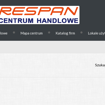
•
•
•
dlowe
Mapa centrum
Katalog firm
Lokale uż
Szukaj