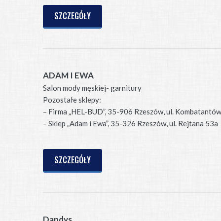
SZCZEGÓŁY
ADAM I EWA
Salon mody męskiej- garnitury
Pozostałe sklepy:
– Firma „HEL-BUD”, 35-906 Rzeszów, ul. Kombatantów
– Sklep „Adam i Ewa”, 35-326 Rzeszów, ul. Rejtana 53a
SZCZEGÓŁY
Dandys