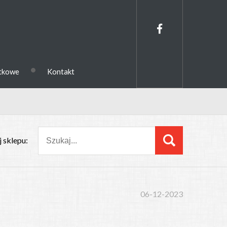
•
ytkowe
Kontakt
 sklepu:
06-12-2023