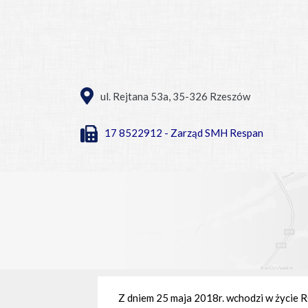
ul. Rejtana 53a, 35-326 Rzeszów
17 8522912 - Zarząd SMH Respan
Z dniem 25 maja 2018r. wchodzi w życ