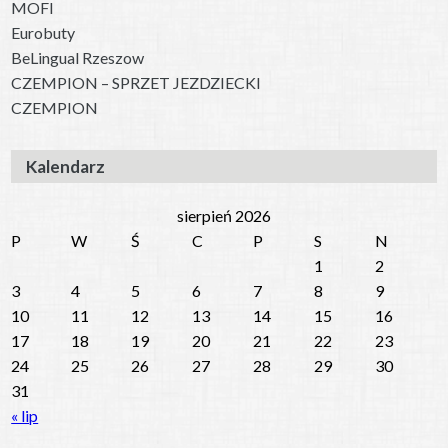
MOFI
Eurobuty
BeLingual Rzeszow
CZEMPION – SPRZET JEZDZIECKI
CZEMPION
Kalendarz
sierpień 2026
P
W
Ś
C
P
S
N
1
2
3
4
5
6
7
8
9
10
11
12
13
14
15
16
17
18
19
20
21
22
23
24
25
26
27
28
29
30
31
« lip