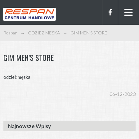
Respan
→
ODZIEŻ MĘSKA
→
GIM MEN’S STORE
GIM MEN’S STORE
odzież męska
06-12-2023
Najnowsze Wpisy