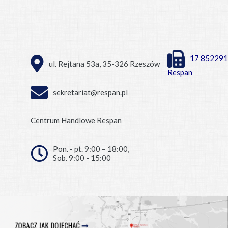
17 852291
ul. Rejtana 53a, 35-326 Rzeszów
Respan
sekretariat@respan.pl
Centrum Handlowe Respan
Pon. - pt. 9:00 – 18:00,
Sob. 9:00 - 15:00