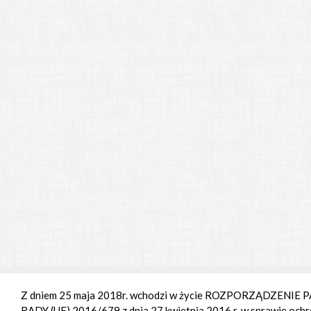
Z dniem 25 maja 2018r. wchodzi w życie ROZPORZĄDZENI
RADY (UE) 2016/679 z dnia 27 kwietnia 2016 r. w sprawie ochr