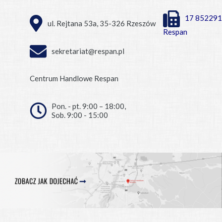
17 852291
ul. Rejtana 53a, 35-326 Rzeszów
Respan
sekretariat@respan.pl
Centrum Handlowe Respan
Pon. - pt. 9:00 – 18:00,
Sob. 9:00 - 15:00