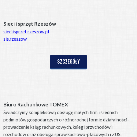
Sieci i sprzęt Rzeszów
sieciisprzet.rzeszow.pl
sis.rzeszow
SZCZEGÓŁY
Biuro Rachunkowe TOMEX
Świadczymy kompleksową obsługę małych firm i średnich
podmiotów gospodarczych o różnorodnej formie działalności-
prowadzenie ksiąg rachunkowych, ksiegi przychodów i
rozchodów oraz obsługa spraw kadrowo-płacowych i ZUS.