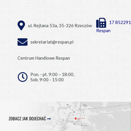
17 852291
ul. Rejtana 53a, 35-326 Rzeszów
Respan
sekretariat@respan.pl
Centrum Handlowe Respan
Pon. - pt. 9:00 – 18:00,
Sob. 9:00 - 15:00