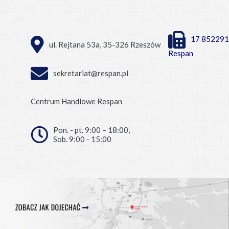
17 852291
ul. Rejtana 53a, 35-326 Rzeszów
Respan
sekretariat@respan.pl
Centrum Handlowe Respan
Pon. - pt. 9:00 – 18:00,
Sob. 9:00 - 15:00