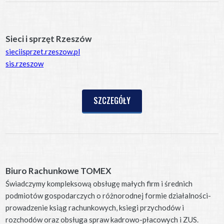
Sieci i sprzęt Rzeszów
sieciisprzet.rzeszow.pl
sis.rzeszow
SZCZEGÓŁY
Biuro Rachunkowe TOMEX
Świadczymy kompleksową obsługę małych firm i średnich
podmiotów gospodarczych o różnorodnej formie działalności-
prowadzenie ksiąg rachunkowych, ksiegi przychodów i
rozchodów oraz obsługa spraw kadrowo-płacowych i ZUS.