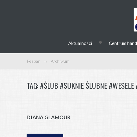
•
Aktualności
Centrum han
Respan
→
Archiwum
TAG:
#ŚLUB #SUKNIE ŚLUBNE #WESELE 
DIANA GLAMOUR