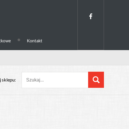
•
ytkowe
Kontakt
 sklepu: