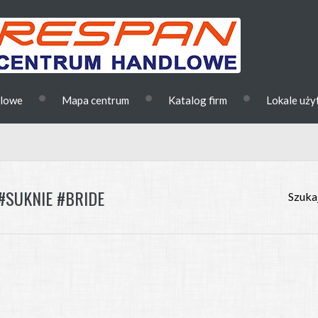
•
•
•
dlowe
Mapa centrum
Katalog firm
Lokale uż
#SUKNIE #BRIDE
Szukaj